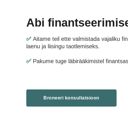
Abi finantseerimis
✅
Aitame teil ette valmistada vajaliku f
laenu ja liisingu taotlemiseks.
✅
Pakume tuge läbirääkimistel finantsa
Broneeri konsultatsioon