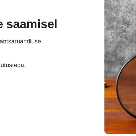
e saamisel
inantsaruandluse
sutustega.