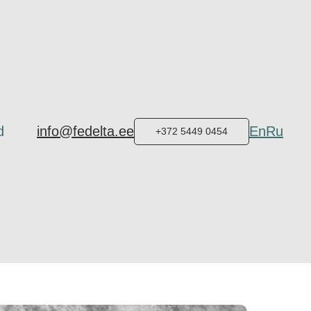
d
info@fedelta.ee
En
Ru
+372 5449 0454