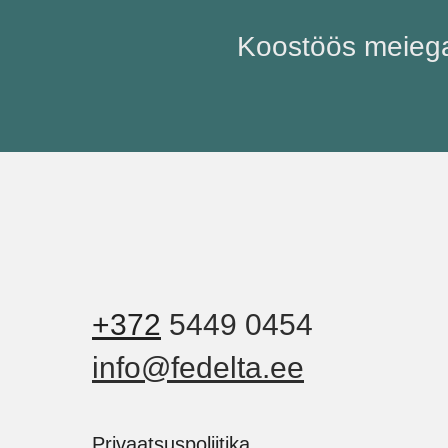
Koostöös meiega
+372
5449 0454
info@fedelta.ee
Privaatsuspoliitika