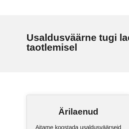
Usaldusväärne tugi l
taotlemisel
Ärilaenud
Aitame koostada usaldusväärseid