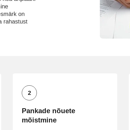
mine
eesmärk on
a rahastust
Pankade nõuete
mõistmine