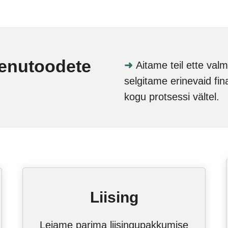
aenutoodete
➜
Aitame teil ette val
selgitame erinevaid fi
kogu protsessi vältel.
Liising
Leiame parima liisingupakkumise