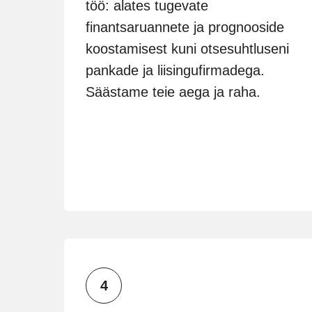
töö: alates tugevate
finantsaruannete ja prognooside
koostamisest kuni otsesuhtluseni
pankade ja liisingufirmadega.
Säästame teie aega ja raha.