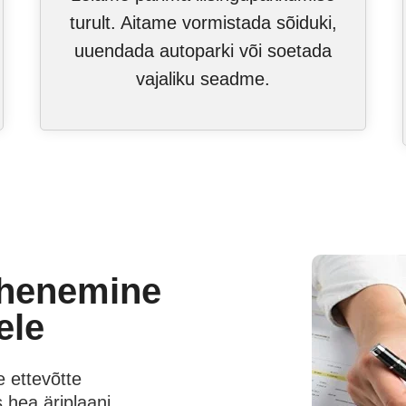
turult. Aitame vormistada sõiduki,
uuendada autoparki või soetada
vajaliku seadme.
ähenemine
ele
e ettevõtte
 hea äriplaani