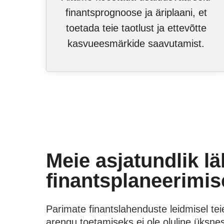
finantsprognoose ja äriplaani, et
toetada teie taotlust ja ettevõtte
kasvueesmärkide saavutamist.
Meie asjatundlik l
finantsplaneerimis
Parimate finantslahenduste leidmisel tei
arengu toetamiseks ei ole oluline üksnes